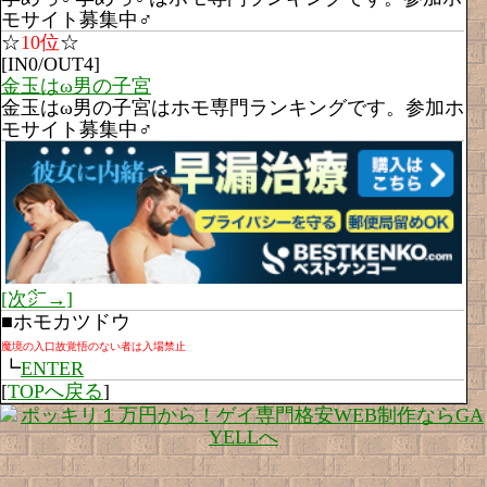
モサイト募集中♂
☆
10位
☆
[IN0/OUT4]
金玉はω男の子宮
金玉はω男の子宮はホモ専門ランキングです。参加ホ
モサイト募集中♂
[次㌻→]
■ホモカツドウ
魔境の入口故覚悟のない者は入場禁止
┗
ENTER
[
TOPへ戻る
]