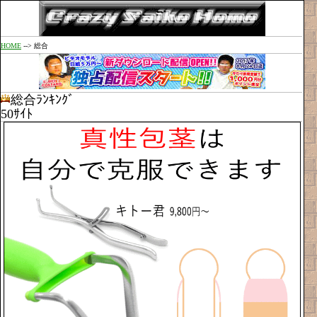
HOME
--> 総合
総合ﾗﾝｷﾝｸﾞ
50ｻｲﾄ