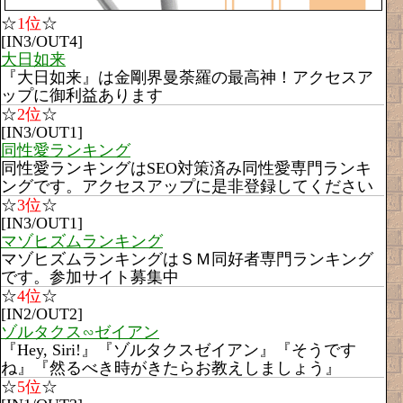
☆
1位
☆
[IN3/OUT4]
大日如来
『大日如来』は金剛界曼荼羅の最高神！アクセスア
ップに御利益あります
☆
2位
☆
[IN3/OUT1]
同性愛ランキング
同性愛ランキングはSEO対策済み同性愛専門ランキ
ングです。アクセスアップに是非登録してください
☆
3位
☆
[IN3/OUT1]
マゾヒズムランキング
マゾヒズムランキングはＳＭ同好者専門ランキング
です。参加サイト募集中
☆
4位
☆
[IN2/OUT2]
ゾルタクス∽ゼイアン
『Hey, Siri!』『ゾルタクスゼイアン』『そうです
ね』『然るべき時がきたらお教えしましょう』
☆
5位
☆