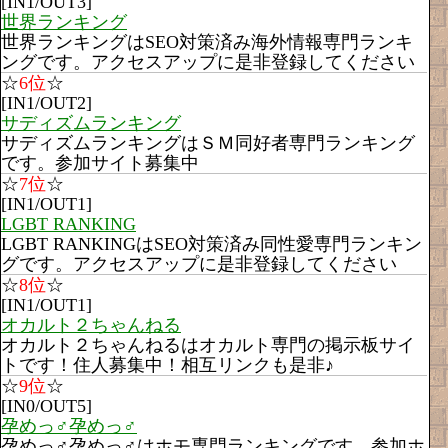
[IN1/OUT3]
世界ランキング
世界ランキングはSEO対策済み海外情報専門ランキ
ングです。アクセスアップに是非登録してください
☆
6位
☆
[IN1/OUT2]
サディズムランキング
サディズムランキングはＳＭ同好者専門ランキング
です。参加サイト募集中
☆
7位
☆
[IN1/OUT1]
LGBT RANKING
LGBT RANKINGはSEO対策済み同性愛専門ランキン
グです。アクセスアップに是非登録してください
☆
8位
☆
[IN1/OUT1]
オカルト２ちゃんねる
オカルト２ちゃんねるはオカルト専門の掲示板サイ
トです！住人募集中！相互リンクも是非♪
☆
9位
☆
[IN0/OUT5]
孕めっ♂孕めっ♂
孕めっ♂孕めっ♂はホモ専門ランキングです。参加ホ