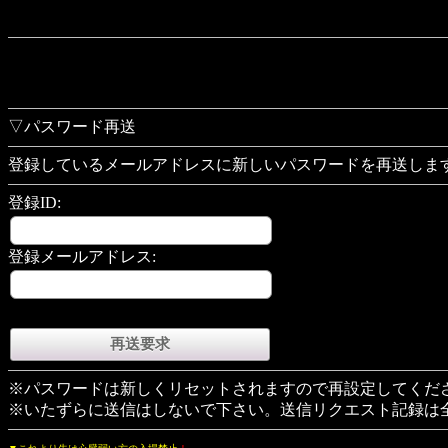
▽パスワード再送
登録しているメールアドレスに新しいパスワードを再送しま
登録ID:
登録メールアドレス:
※パスワードは新しくリセットされますので再設定してくだ
※いたずらに送信はしないで下さい。送信リクエスト記録は