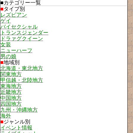
■カテゴリー一覧
■
タイプ別
レズビアン
ゲイ
バイセクシャル
トランスジェンダー
ドラァグクイーン
女装
ニューハーフ
男の娘
■
地域別
北海道・東北地方
関東地方
甲信越・北陸地方
東海地方
近畿地方
中国地方
四国地方
九州・沖縄地方
海外
■
ジャンル別
イベント情報