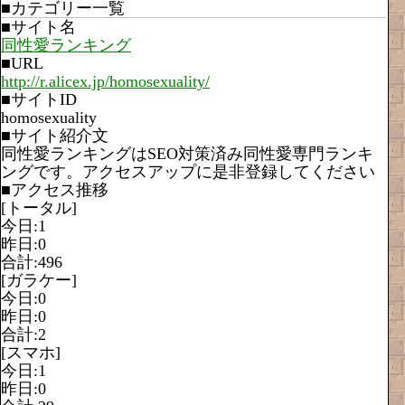
■カテゴリー一覧
■サイト名
同性愛ランキング
■URL
http://r.alicex.jp/homosexuality/
■サイトID
homosexuality
■サイト紹介文
同性愛ランキングはSEO対策済み同性愛専門ランキ
ングです。アクセスアップに是非登録してください
■アクセス推移
[トータル]
今日:1
昨日:0
合計:496
[ガラケー]
今日:0
昨日:0
合計:2
[スマホ]
今日:1
昨日:0