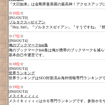
『大日如来』は金剛界曼荼羅の最高神！アクセスアップ
☆
16位
☆
[IN1/OUT0]
ゾルタクス∽ゼイアン
『Hey, Siri!』『ゾルタクスゼイアン』『そうですね
☆
17位
☆
[IN0/OUT4]
俺のブックマークlink集
俺のブックマークlink集は俺が携帯のブックマークを
基本自己中運営です。
☆
18位
☆
[IN0/OUT4]
世界ランキング
世界ランキングはSEO対策済み海外情報専門ランキング
☆
19位
☆
[IN0/OUT4]
メスイキィィィィ
メスイキィィィィはホモ専門ランキングです。参加ホモ