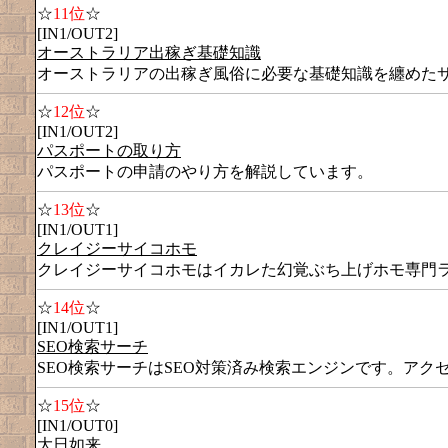
☆
11位
☆
[IN1/OUT2]
オーストラリア出稼ぎ基礎知識
オーストラリアの出稼ぎ風俗に必要な基礎知識を纏めた
☆
12位
☆
[IN1/OUT2]
パスポートの取り方
パスポートの申請のやり方を解説しています。
☆
13位
☆
[IN1/OUT1]
クレイジーサイコホモ
クレイジーサイコホモはイカレた幻覚ぶち上げホモ専門
☆
14位
☆
[IN1/OUT1]
SEO検索サーチ
SEO検索サーチはSEO対策済み検索エンジンです。アク
☆
15位
☆
[IN1/OUT0]
大日如来