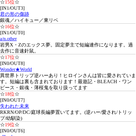
☆
15位
☆
[IN1/OUT3]
君の形の傷跡
銀魂／ハイキュー／東リベ
☆
16位
☆
[IN1/OUT0]
a/n.other
岩男X・Zのエックス夢。固定夢主で短編連作になります。過
去作に音速針鼠。
☆
17位
☆
[IN0/OUT8]
Wonder★World
異世界トリップ逆ハーあり！ヒロインさんは皆に愛されていま
す。短編は裏も含まれております！最遊記・BLEACH・ワン
ピース・銀魂・薄桜鬼を取り扱ってます
☆
18位
☆
[IN0/OUT7]
失われた未来
RKRN/OP/DC/庭球長編夢置いてます。(逆ハー/愛され/トリッ
プ/幼馴染)
☆
19位
☆
[IN0/OUT6]