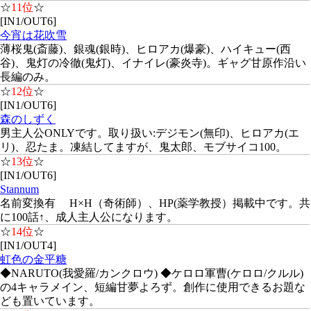
☆
11位
☆
[IN1/OUT6]
今宵は花吹雪
薄桜鬼(斎藤)、銀魂(銀時)、ヒロアカ(爆豪)、ハイキュー(西
谷)、鬼灯の冷徹(鬼灯)、イナイレ(豪炎寺)。ギャグ甘原作沿い
長編のみ。
☆
12位
☆
[IN1/OUT6]
森のしずく
男主人公ONLYです。取り扱い:デジモン(無印)、ヒロアカ(エ
リ)、忍たま。凍結してますが、鬼太郎、モブサイコ100。
☆
13位
☆
[IN1/OUT6]
Stannum
名前変換有 H×H（奇術師）、HP(薬学教授）掲載中です。共
に100話↑、成人主人公になります。
☆
14位
☆
[IN1/OUT4]
虹色の金平糖
◆NARUTO(我愛羅/カンクロウ) ◆ケロロ軍曹(ケロロ/クルル)
の4キャラメイン、短編甘夢よろず。創作に使用できるお題な
ども置いています。