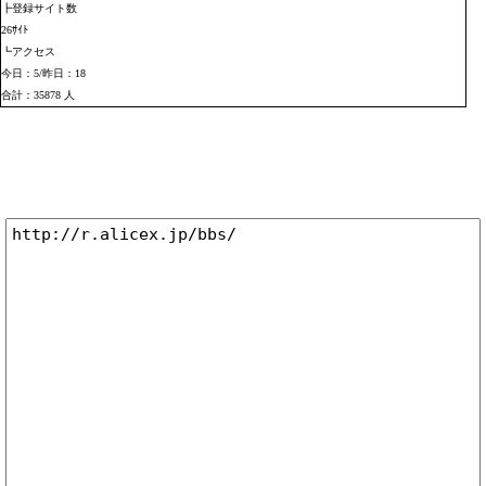
┣登録サイト数
26ｻｲﾄ
┗アクセス
今日：5/昨日：18
合計：35878 人