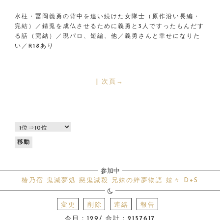
水柱・冨岡義勇の背中を追い続けた女隊士（原作沿い長編・
完結）／錆兎を成仏させるために義勇と3人ですったもんだす
る話（完結）／現パロ、短編、他／義勇さんと幸せになりた
い／R18あり
| 次頁→
参加中
椿乃宿
鬼滅夢処
惡鬼滅殺
兄妹の絆夢物語
嬉々
D+S
変更
削除
連絡
報告
今日：129/ 合計：2157617