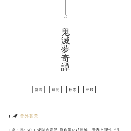
鬼
滅
夢
奇
譚
新着
週間
検索
登録
1
雲外蒼天
| 炎・風中心 | 煉獄杏寿郎 原作沿いif長編 責務と理性で生