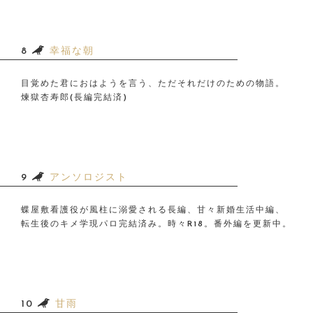
8
幸福な朝
目覚めた君におはようを言う、ただそれだけのための物語。
煉獄杏寿郎(長編完結済)
9
アンソロジスト
蝶屋敷看護役が風柱に溺愛される長編、甘々新婚生活中編、
転生後のキメ学現パロ完結済み。時々R18。番外編を更新中。
10
甘雨