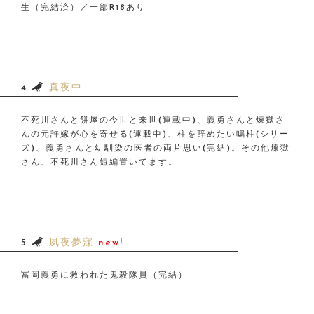
生（完結済）／一部R18あり
4
真夜中
不死川さんと餅屋の今世と来世(連載中)、義勇さんと煉獄さ
んの元許嫁が心を寄せる(連載中)、柱を辞めたい鳴柱(シリー
ズ)、義勇さんと幼馴染の医者の両片思い(完結)。その他煉獄
さん、不死川さん短編置いてます。
5
夙夜夢寐
new!
冨岡義勇に救われた鬼殺隊員（完結）