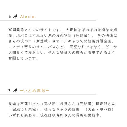
6
Alexia.
冨岡義勇メインのサイトです。 大正軸はほのぼの微糖な夫婦
愛、現パロはすれ違い系の片恋物語（完結済）。 その他煉獄
さんの現パロ（新連載）やオールキャラでの短編お題企画、
コメディ寄りのオムニバスなど。 完璧な柱ではなく、どこか
人間臭くて愛おしい。そんな等身大の彼らが表現できるよう
奮闘しています。
7
─いとめ屋敷─
長編は不死川さん（完結済）煉獄さん（完結済）槇寿郎さん
（完結済と未完）、様々なキャラの短編 （大正・現パロ）
いずれも裏あり。現在は槇寿郎さんの長編を更新中。