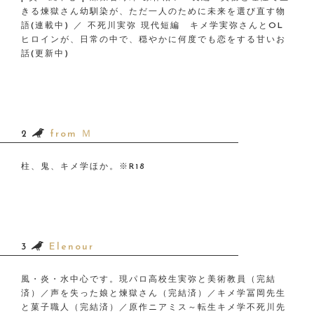
きる煉獄さん幼馴染が、ただ一人のために未来を選び直す物
語(連載中) ／ 不死川実弥 現代短編 キメ学実弥さんとOL
ヒロインが、日常の中で、穏やかに何度でも恋をする甘いお
話(更新中)
2
from Ｍ
柱、鬼、キメ学ほか。※R18
3
Elenour
風・炎・水中心です。現パロ高校生実弥と美術教員（完結
済）／声を失った娘と煉獄さん（完結済）／キメ学冨岡先生
と菓子職人（完結済）／原作ニアミス～転生キメ学不死川先