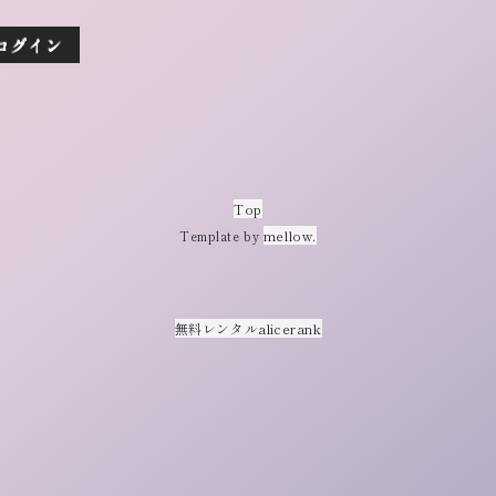
Top
mellow.
Template by
無料レンタルalicerank