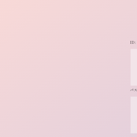
ID:
パス