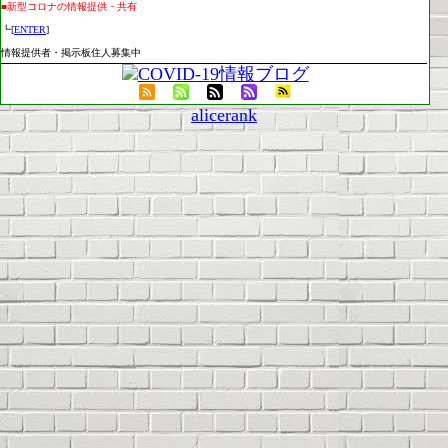
■新型コロナの情報提供・共有
┗[
ENTER
]
情報提供者・掲示板住人募集中
alicerank