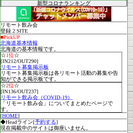
新型コロナランキング
リモート飲み会
登録 2 SITE
■PickUP
北海道基本情報
北海道の基本情報です。
☆
1位
☆
[IN212/OUT290]
リモート募集掲示板
リモート募集掲示板は各リモート活動の募集や告
知ができる掲示板です。
☆
2位
☆
[IN136/OUT237]
リモート飲み会（COVID-19）
「リモート飲み会」についてまとめたページで
す。
[
HOME
]
◆Headライン[
予約する
]
現在掲載中のサイトは御座いません。